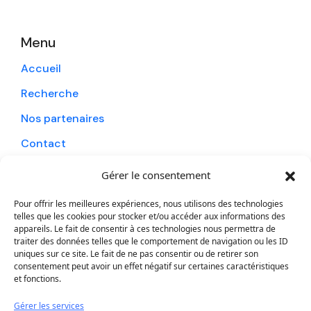
Menu
Accueil
Recherche
Nos partenaires
Contact
Gérer le consentement
Contact
Pour offrir les meilleures expériences, nous utilisons des technologies
telles que les cookies pour stocker et/ou accéder aux informations des
Tél : 0262 24 58 45
appareils. Le fait de consentir à ces technologies nous permettra de
traiter des données telles que le comportement de navigation ou les ID
alizoavoyages@alizoavoyages.com
uniques sur ce site. Le fait de ne pas consentir ou de retirer son
consentement peut avoir un effet négatif sur certaines caractéristiques
Nos horaires :
et fonctions.
Du lundi au vendredi : 08h30 - 18h
Gérer les services