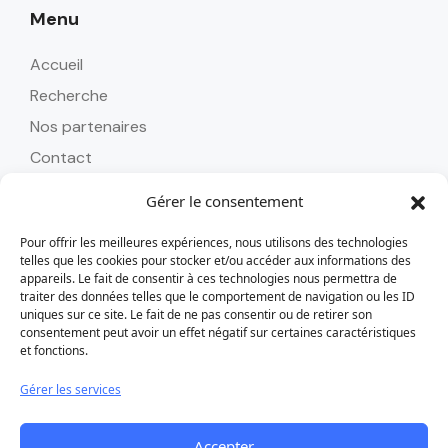
Menu
Accueil
Recherche
Nos partenaires
Contact
Gérer le consentement
Pour offrir les meilleures expériences, nous utilisons des technologies
Contact
telles que les cookies pour stocker et/ou accéder aux informations des
appareils. Le fait de consentir à ces technologies nous permettra de
Tél : 0262 24 58 45
traiter des données telles que le comportement de navigation ou les ID
uniques sur ce site. Le fait de ne pas consentir ou de retirer son
alizoavoyages@alizoavoyages.com
consentement peut avoir un effet négatif sur certaines caractéristiques
et fonctions.
Nos horaires :
Du lundi au vendredi : 08h30 - 18h
Gérer les services
Samedi : 09h - 13h / 14h - 18h
Accepter