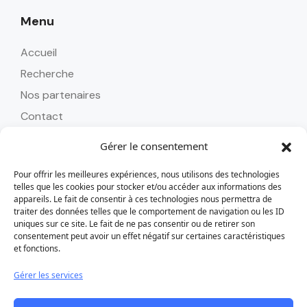
Menu
Accueil
Recherche
Nos partenaires
Contact
Gérer le consentement
Pour offrir les meilleures expériences, nous utilisons des technologies
Contact
telles que les cookies pour stocker et/ou accéder aux informations des
appareils. Le fait de consentir à ces technologies nous permettra de
Tél : 0262 24 58 45
traiter des données telles que le comportement de navigation ou les ID
uniques sur ce site. Le fait de ne pas consentir ou de retirer son
alizoavoyages@alizoavoyages.com
consentement peut avoir un effet négatif sur certaines caractéristiques
et fonctions.
Nos horaires :
Du lundi au vendredi : 08h30 - 18h
Gérer les services
Samedi : 09h - 13h / 14h - 18h