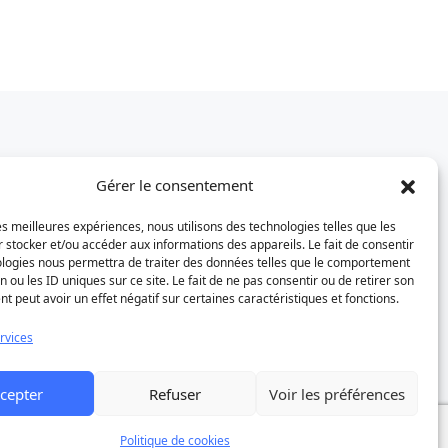
Gérer le consentement
les meilleures expériences, nous utilisons des technologies telles que les
Suivez-nous
 stocker et/ou accéder aux informations des appareils. Le fait de consentir
ologies nous permettra de traiter des données telles que le comportement
n ou les ID uniques sur ce site. Le fait de ne pas consentir ou de retirer son
 peut avoir un effet négatif sur certaines caractéristiques et fonctions.
ages.com
rvices
h30 -
cepter
Refuser
Voir les préférences
18h
Politique de cookies