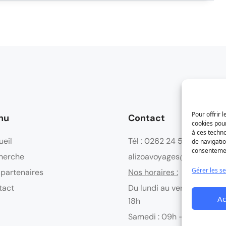
Pour offrir 
nu
Contact
cookies pour
à ces techn
ueil
Tél : 0262 24 58 45
de navigatio
consentement
herche
alizoavoyages@alizoavoy
Gérer les se
 partenaires
Nos horaires :
tact
Du lundi au vendredi : 08
Ac
18h
Samedi : 09h - 13h / 14h - 