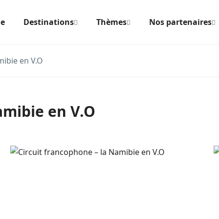
ie
Destinations
Thèmes
Nos partenaires
mibie en V.O
amibie en V.O